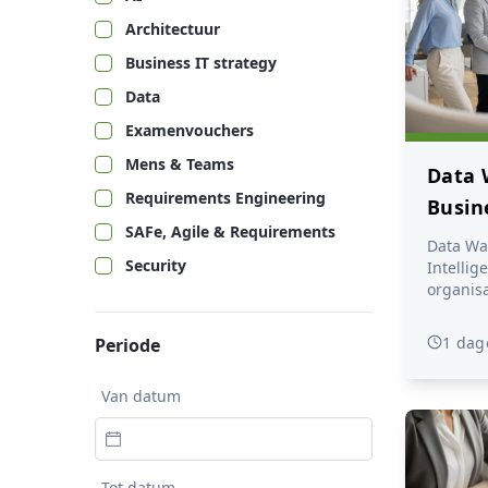
Architectuur
Business IT strategy
Data
Examenvouchers
Mens & Teams
Data 
Requirements Engineering
Busin
SAFe, Agile & Requirements
DAMA-
Data Wa
Security
Intellig
organis
managem
sturing.
1 dag
Periode
datawar
maakt het mogelijk om d
Van datum
verschi
brengen,
zetten in betrouwbare inzic
voor ra
In deze 
Tot datum