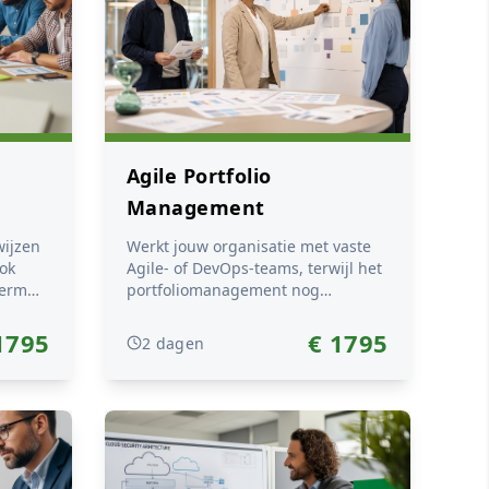
Agile Portfolio
Management
wijzen
Werkt jouw organisatie met vaste
ok
Agile- of DevOps-teams, terwijl het
term
portfoliomanagement nog
grotendeels is ingericht rondom
t voor
tijdelijke projecten en traditionele
1795
€ 1795
2 dagen
besluitvorming? En wil je het
raag
lerend vermogen van de
oe maak
organisatie vergroten om sneller in
, hoe
te spelen op veranderingen?
nsluiten
Tijdens de tweedaagse training
 als
Agile Portfolio Management leer je
hoe je portfolio's kunt sturen op