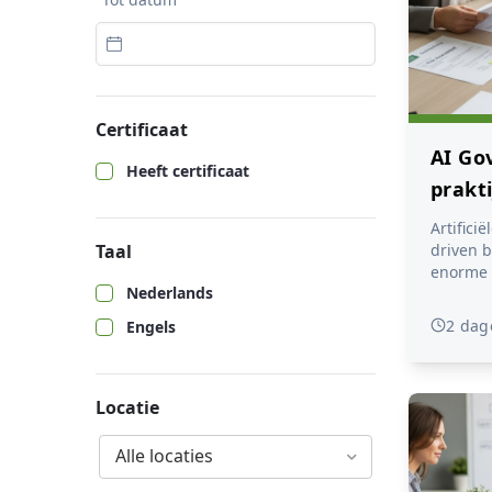
Certificaat
AI Go
Heeft certificaat
prakti
en Et
Artificië
Taal
driven 
enorme kansen, 
Nederlands
risico’s
van priva
2 dag
Engels
zorg je 
AI en da
voldoet aan de n
regelgev
Locatie
innovatief bl
tweedaag
Alle locaties
risico-g