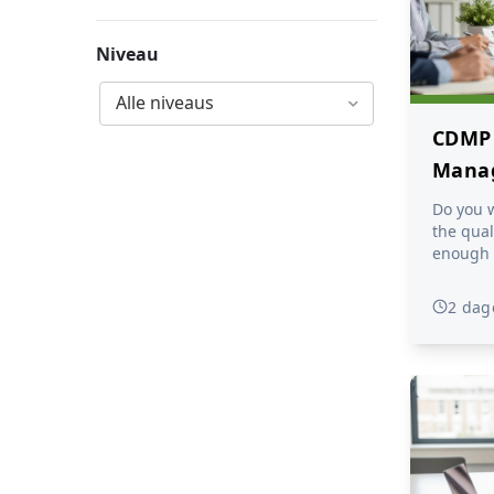
Niveau
Alle niveaus
CDMP 
Mana
Gove
Do you w
Funda
the qual
enough to
driven d
organiza
2 dag
And do pe
organiz
other wh
Learn to
data to cre
Certifi
Professio