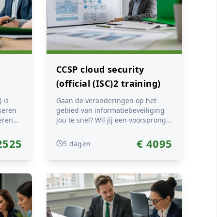
strat...
CCSP cloud security
(official (ISC)2 training)
 is
Gaan de veranderingen op het
seren
gebied van informatiebeveiliging
eren
jou te snel? Wil jij een voorsprong
op de kennis om problemen te
voorkomen? Voorheen werd alle
2525
€ 4095
5 dagen
nder
informatie op het eigen netwerk en
binnen de eigen serverruimte
beveiligd, maar tegenwoordig staat
binnen
die informatie vaak op locaties
buiten de deur. Deze verandering
je een
vraagt om een nieuwe manier van
kijken naar beveiliging en het ...