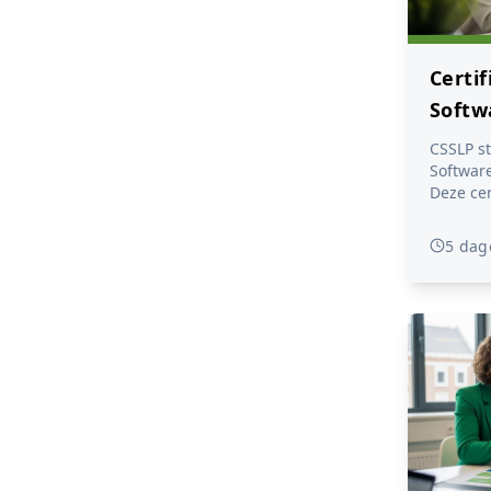
Certi
Softw
Profe
CSSLP st
(offic
Software
Deze cer
deskund
de acht
5 dag
secure 
Internat
belangri
vakgebi
vergroot je je kennis
practice